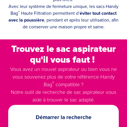
Avec leur système de fermeture unique, les sacs Handy
®
Bag
Haute Filtration permettent d’
éviter tout contact
avec la poussière
, pendant et après leur utilisation, afin
de conserver une maison propre et saine.
Trouvez le sac aspirateur
qu'il vous faut !
Vous avez un nouvel aspirateur ou bien vous ne
vous souvenez plus de votre référence Handy
®
Bag
compatible ?
Notre outil de recherche de sac aspirateur vous
aide à trouver le sac adapté.
Démarrer la recherche