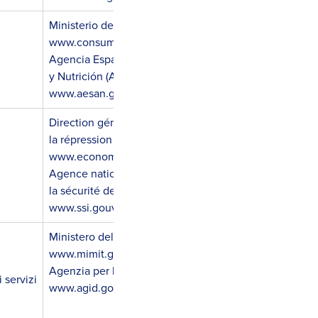
Ministerio de Consumo (Ministry of Consumer Protect
www.consumo.gob.es
Agencia Española de Consumo, Seguridad Alimentari
y Nutrición (AECOSAN)
www.aesan.gob.es
Direction générale de la concurrence, de la consomma
la répression des fraudes (DGCCRF)
www.economie.gouv.fr/dgccrf
Agence nationale de
la sécurité des systèmes d'information (ANSSI) for digi
www.ssi.gouv.fr
Ministero delle Imprese e del Made in Italy (MIMIT)
www.mimit.gov.it
Agenzia per l'Italia Digitale (AgID) for digital services
i servizi
www.agid.gov.it