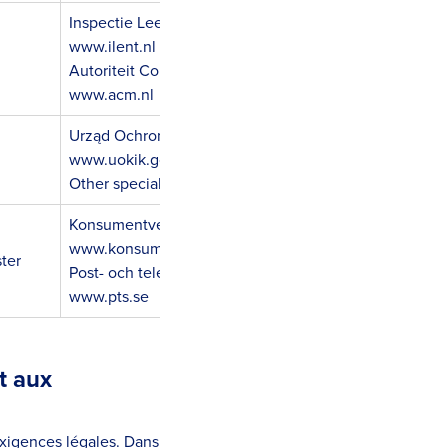
Inspectie Leefomgeving en Transport (ILT)
www.ilent.nl
Autoriteit Consument & Markt (ACM) for services
www.acm.nl
Urząd Ochrony Konkurencji i Konsumentów (UOKiK)
www.uokik.gov.pl
Other specialized authorities depending on product/s
Konsumentverket (Swedish Consumer Agency)
www.konsumentverket.se
ster
Post- och telestyrelsen (PTS) for telecommunications
www.pts.se
t aux
xigences légales. Dans