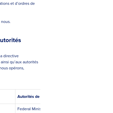
tions et d’ordres de
 nous.
utorités
a directive
ainsi qu’aux autorités
 nous opérons,
Autorités de surveillance du marché
Federal Ministry of Social Affairs, Health, Care and C