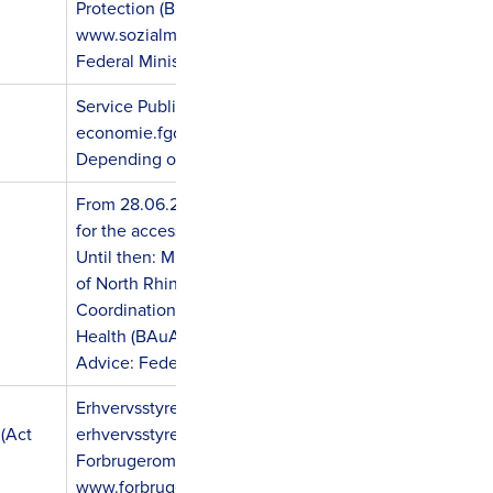
Protection (BMSGPK)
www.sozialministerium.at
Federal Ministry of Labor and Economic Affairs (BMAW
Service Public Fédéral Économie (SPF Économie)
economie.fgov.
be
Depending on the region: regional authorities
From 28.06.2025: Market surveillance body of the fede
for the accessibility of products and services (MLBF)
Until then: Ministry of Labor, Health and Social Affairs 
of North Rhine-Westphalia
Coordination: Federal Institute for Occupational Safet
Health (BAuA)
Advice: Federal Accessibility Agency
Erhvervsstyrelsen (Danish Business Authority)
 (Act
erhvervsstyrelsen.
dk
Forbrugerombudsmanden (Consumer Ombudsman)
www.forbrugerombudsmanden.dk