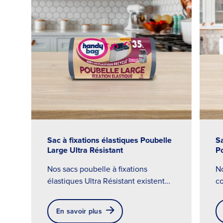
trouvé de sac poubelle
adapté à votre
Longueur en cm
poubelle.
Largeur en cm
Angulaire
Retour
Suivant
S
Sac à fixations élastiques Poubelle
Po
Large Ultra Résistant
N
Nos sacs poubelle à fixations
Rond
co
élastiques Ultra Résistant existent
po
aussi en version large,
cl
particulièrement adaptés aux
En savoir plus
de
poubelles rectangulaires ou carrées.