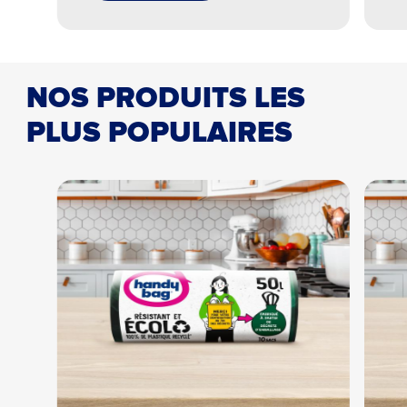
tr
2
NOS PRODUITS LES
PLUS POPULAIRES
Autre
Retour
Suivant