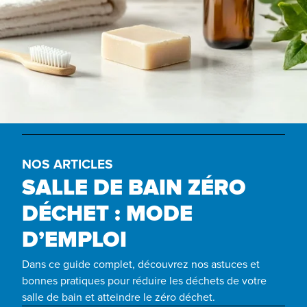
NOS ARTICLES
SALLE DE BAIN ZÉRO
DÉCHET : MODE
D’EMPLOI
Dans ce guide complet, découvrez nos astuces et
bonnes pratiques pour réduire les déchets de votre
salle de bain et atteindre le zéro déchet.