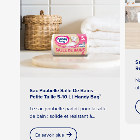
Sa
R
No
ul
Sac Poubelle Salle De Bains –
te
®
Petite Taille 5-10 L | Handy Bag
so
Le sac poubelle parfait pour la salle
tr
de bain : solide et résistant à
pr
l’humidité, avec fermeture à lien.
50
Disponible en formats 5 et 10 L !
En savoir plus